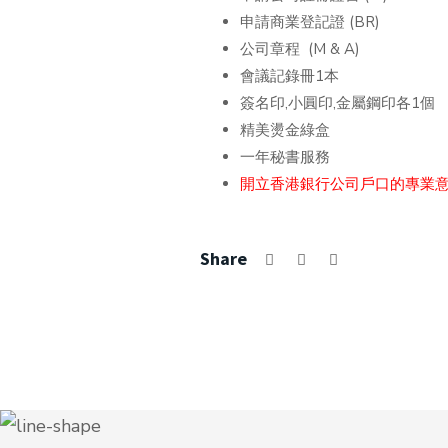
申請商業登記證 (BR)
公司章程 (M & A)
會議記錄冊1本
簽名印,小圓印,金屬鋼印各1個
精美燙金綠盒
一年秘書服務
開立香港銀行公司戶口的專業
Share