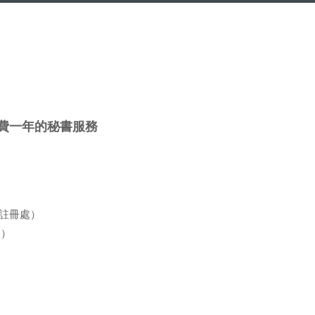
 免費一年的秘書服務
司註冊處）
局）